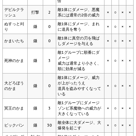
倍
デビルクラ
敵1体にダメージ、悪魔
打撃
2
×
○
×
×
ッシュ
系には通常の2倍の威力
ぬすっと刈
敵1体にダメージ、まれ
鎌
0
×
○
×
×
り
に道具を奪う
敵1体に真空の刃を飛ば
かまいたち
鎌
0
×
○
×
×
しダメージを与える
敵1グループに順番にダ
メージ
死神のかま
鎌
3
×
○
×
×
威力は通常より小さく、
順に効果が減る
敵1体にダメージ、威力
大どろぼう
が上がったうえ
鎌
0
×
○
×
×
のかま
道具を盗みやすくなって
いる
敵1グループにダメージ
冥王のかま
鎌
3
ゾンビ系魔物への威力が
×
○
×
×
大きくなっている
敵全体に大ダメージ、大
ビックバン
鎌
30
×
○
×
×
爆発を起こす