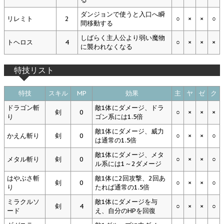
ダンジョンで使うと入口へ瞬
リレミト
2
○
×
×
○
間移動する
しばらく主人公より弱い魔物
トヘロス
4
○
×
×
×
に襲われなくなる
特技リスト
特技
スキル
MP
効果
主
ヤ
ゼ
ク
ドラゴン斬
敵1体にダメージ、ドラ
剣
0
○
×
×
×
り
ゴン系には1.5倍
敵1体にダメージ、威力
かえん斬り
剣
0
○
×
×
○
は通常の1.5倍
敵1体にダメージ、メタ
メタル斬り
剣
0
○
×
×
○
ル系には1～2ダメージ
はやぶさ斬
敵1体に2回攻撃、2回あ
剣
0
○
×
×
○
り
たれば通常の1.5倍
ミラクルソ
敵1体にダメージを与
剣
4
○
×
×
○
ード
え、自分のHPを回復