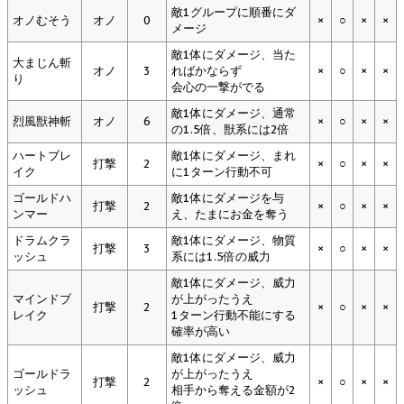
敵1グループに順番にダ
オノむそう
オノ
0
×
○
×
×
メージ
敵1体にダメージ、当た
大まじん斬
オノ
3
ればかならず
×
○
×
×
り
会心の一撃がでる
敵1体にダメージ、通常
烈風獣神斬
オノ
6
×
○
×
×
の1.5倍、獣系には2倍
ハートブレ
敵1体にダメージ、まれ
打撃
2
×
○
×
×
イク
に1ターン行動不可
ゴールドハ
敵1体にダメージを与
打撃
2
×
○
×
×
ンマー
え、たまにお金を奪う
ドラムクラ
敵1体にダメージ、物質
打撃
3
×
○
×
×
ッシュ
系には1.5倍の威力
敵1体にダメージ、威力
マインドブ
が上がったうえ
打撃
2
×
○
×
×
レイク
1ターン行動不能にする
確率が高い
敵1体にダメージ、威力
ゴールドラ
が上がったうえ
打撃
2
×
○
×
×
ッシュ
相手から奪える金額が2