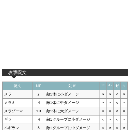
攻撃呪文
呪文
MP
効果
主
ヤ
ゼ
ク
メラ
2
敵1体に小ダメージ
×
×
○
×
メラミ
4
敵1体に中ダメージ
×
×
○
×
メラゾーマ
10
敵1体に大ダメージ
×
×
○
×
ギラ
4
敵1グループに小ダメージ
○
×
○
×
ベギラマ
6
敵1グループに中ダメージ
○
×
○
×