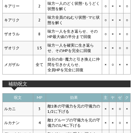
味方一人のどく状態･もうどく
キアリー
2
○
×
×
○
状態を解く
味方全員のねむり状態･マヒ状
キアリク
2
○
×
×
○
態を解く
味方一人を生き返らせ、その
ザオラル
8
○
×
×
○
HP最大値の半分まで回復
味方一人を確実に生き返ら
ザオリク
15
×
×
○
○
せ、そのHPを完全に回復
自分の命･魔力と引き換えに仲
メガザル
全て
間を引きかえらせ、
×
○
×
×
全員HPを完全に回復
補助呪文
呪文
MP
効果
主
ヤ
ゼ
ク
敵1体の守備力を元の守備力の
ルカニ
3
×
×
○
×
1/2に下げる
敵1グループの守備力を元の守
ルカナン
4
×
×
○
×
備力の1/4に下げる