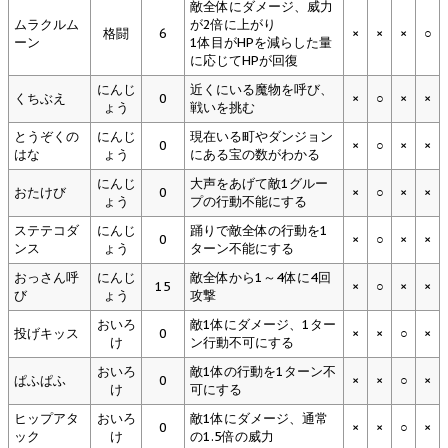
敵全体にダメージ、威力
ムラクルム
が2倍に上がり
格闘
6
×
×
×
○
ーン
1体目がHPを減らした量
に応じてHPが回復
にんじ
近くにいる魔物を呼び、
くちぶえ
0
×
○
×
×
ょう
戦いを挑む
とうぞくの
にんじ
現在いる町やダンジョン
0
×
○
×
×
はな
ょう
にある宝の数がわかる
にんじ
大声をあげて敵1グルー
おたけび
0
×
○
×
×
ょう
プの行動不能にする
ステテコダ
にんじ
踊りで敵全体の行動を1
0
×
○
×
×
ンス
ょう
ターン不能にする
おっさん呼
にんじ
敵全体から1～4体に4回
15
×
○
×
×
び
ょう
攻撃
おいろ
敵1体にダメージ、1ター
投げキッス
0
×
×
○
×
け
ン行動不可にする
おいろ
敵1体の行動を1ターン不
ぱふぱふ
0
×
×
○
×
け
可にする
ヒップアタ
おいろ
敵1体にダメージ、通常
0
×
×
○
×
ック
け
の1.5倍の威力