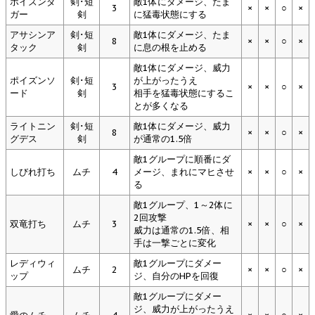
ポイズンダ
剣･短
敵1体にダメージ、たま
3
×
×
○
×
ガー
剣
に猛毒状態にする
アサシンア
剣･短
敵1体にダメージ、たま
8
×
×
○
×
タック
剣
に息の根を止める
敵1体にダメージ、威力
ポイズンソ
剣･短
が上がったうえ
3
×
×
○
×
ード
剣
相手を猛毒状態にするこ
とが多くなる
ライトニン
剣･短
敵1体にダメージ、威力
8
×
×
○
×
グデス
剣
が通常の1.5倍
敵1グループに順番にダ
しびれ打ち
ムチ
4
メージ、まれにマヒさせ
×
×
○
×
る
敵1グループ、1～2体に
2回攻撃
双竜打ち
ムチ
3
×
×
○
×
威力は通常の1.5倍、相
手は一撃ごとに変化
レディウィ
敵1グループにダメー
ムチ
2
×
×
○
×
ップ
ジ、自分のHPを回復
敵1グループにダメー
ジ、威力が上がったうえ