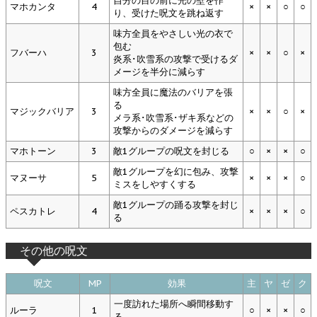
自分の目の前に光の壁を作
マホカンタ
4
×
×
○
○
り、受けた呪文を跳ね返す
味方全員をやさしい光の衣で
包む
フバーハ
3
×
×
○
×
炎系･吹雪系の攻撃で受けるダ
メージを半分に減らす
味方全員に魔法のバリアを張
る
マジックバリア
3
×
×
○
×
メラ系･吹雪系･ザキ系などの
攻撃からのダメージを減らす
マホトーン
3
敵1グループの呪文を封じる
○
×
×
○
敵1グループを幻に包み、攻撃
マヌーサ
5
×
×
×
○
ミスをしやすくする
敵1グループの踊る攻撃を封じ
ペスカトレ
4
×
×
×
○
る
その他の呪文
呪文
MP
効果
主
ヤ
ゼ
ク
一度訪れた場所へ瞬間移動す
ルーラ
1
○
×
×
○
る