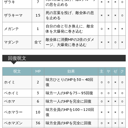
ザラキ
7
×
×
×
○
の息を止める
死の言葉を投げ、敵全体の息
ザラキーマ
15
×
×
×
○
を止める
自分の命と引き換えに、敵全
メガンテ
1
○
×
×
×
体を大爆発に巻き込む
敵全体に消費MPの2倍のダメ
マダンテ
全て
×
×
○
×
ージ、大爆発に巻き込む
回復呪文
呪文
MP
効果
主
ヤ
ゼ
ク
味方ひとりのHPを30～40回
ホイミ
2
○
○
×
○
復
ベホイミ
3
味方一人のHPを75～95回復
○
○
×
○
ベホマ
6
味方一人のHPを完全に回復
○
×
×
○
味方全員のHPを100～120回
ベホマラー
10
×
×
×
○
復
ベホマズン
36
味方全員のHPを完全に回復
○
×
×
×