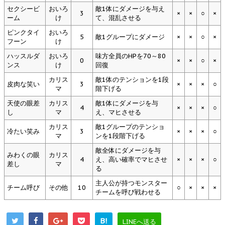
セクシービ
おいろ
敵1体にダメージを与え
3
×
×
○
×
ーム
け
て、混乱させる
ピンクタイ
おいろ
5
敵1グループにダメージ
×
×
○
×
フーン
け
ハッスルダ
おいろ
味方全員のHPを70～80
0
×
×
○
×
ンス
け
回復
カリス
敵1体のテンションを1段
皮肉な笑い
3
×
×
×
○
マ
階下げる
天使の眼差
カリス
敵1体にダメージを与
4
×
×
×
○
し
マ
え、マヒさせる
カリス
敵1グループのテンショ
冷たい笑み
3
×
×
×
○
マ
ンを1段階下げる
敵全体にダメージを与
みわくの眼
カリス
4
え、高い確率でマヒさせ
×
×
×
○
差し
マ
る
主人公が持つモンスター
チーム呼び
その他
10
○
×
×
×
チームを呼び戦わせる
B!
LINEへ送る