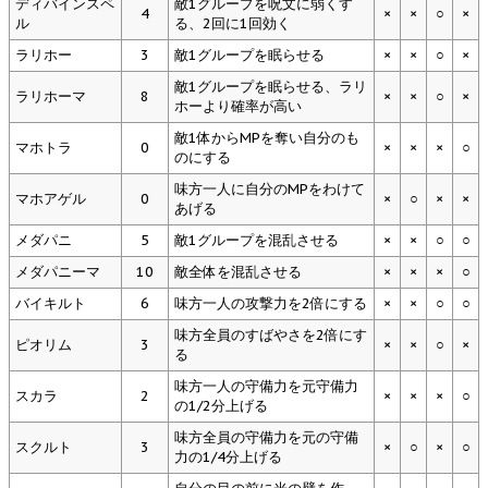
ディバインスペ
敵1グループを呪文に弱くす
4
×
×
○
×
ル
る、2回に1回効く
ラリホー
3
敵1グループを眠らせる
×
×
○
×
敵1グループを眠らせる、ラリ
ラリホーマ
8
×
×
○
×
ホーより確率が高い
敵1体からMPを奪い自分のも
マホトラ
0
×
×
×
○
のにする
味方一人に自分のMPをわけて
マホアゲル
0
×
○
×
×
あげる
メダパニ
5
敵1グループを混乱させる
×
×
○
○
メダパニーマ
10
敵全体を混乱させる
×
×
×
○
バイキルト
6
味方一人の攻撃力を2倍にする
×
×
○
○
味方全員のすばやさを2倍にす
ピオリム
3
×
×
○
×
る
味方一人の守備力を元守備力
スカラ
2
×
×
×
○
の1/2分上げる
味方全員の守備力を元の守備
スクルト
3
×
○
×
○
力の1/4分上げる