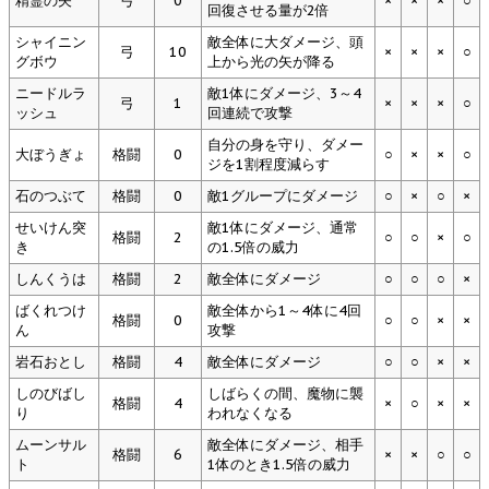
精霊の矢
弓
0
×
×
×
○
回復させる量が2倍
シャイニン
敵全体に大ダメージ、頭
弓
10
×
×
×
○
グボウ
上から光の矢が降る
ニードルラ
敵1体にダメージ、3～4
弓
1
×
×
×
○
ッシュ
回連続で攻撃
自分の身を守り、ダメー
大ぼうぎょ
格闘
0
○
×
×
○
ジを1割程度減らす
石のつぶて
格闘
0
敵1グループにダメージ
○
×
○
×
せいけん突
敵1体にダメージ、通常
格闘
2
○
○
×
○
き
の1.5倍の威力
しんくうは
格闘
2
敵全体にダメージ
○
○
○
×
ばくれつけ
敵全体から1～4体に4回
格闘
0
○
○
×
×
ん
攻撃
岩石おとし
格闘
4
敵全体にダメージ
○
○
×
×
しのびばし
しばらくの間、魔物に襲
格闘
4
×
○
×
×
り
われなくなる
ムーンサル
敵全体にダメージ、相手
格闘
6
×
×
○
○
ト
1体のとき1.5倍の威力