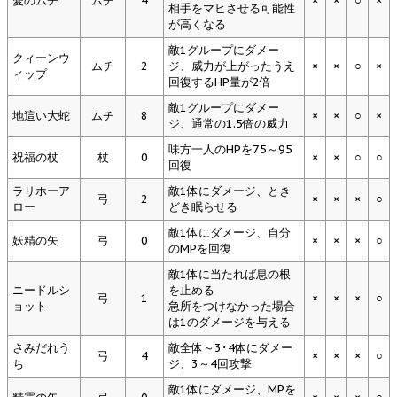
愛のムチ
ムチ
4
×
×
○
×
相手をマヒさせる可能性
が高くなる
敵1グループにダメー
クィーンウ
ムチ
2
ジ、威力が上がったうえ
×
×
○
×
ィップ
回復するHP量が2倍
敵1グループにダメー
地這い大蛇
ムチ
8
×
×
○
×
ジ、通常の1.5倍の威力
味方一人のHPを75～95
祝福の杖
杖
0
×
×
○
○
回復
ラリホーア
敵1体にダメージ、とき
弓
2
×
×
×
○
ロー
どき眠らせる
敵1体にダメージ、自分
妖精の矢
弓
0
×
×
×
○
のMPを回復
敵1体に当たれば息の根
ニードルシ
を止める
弓
1
×
×
×
○
ョット
急所をつけなかった場合
は1のダメージを与える
さみだれう
敵全体～3･4体にダメー
弓
4
×
×
×
○
ち
ジ、3～4回攻撃
敵1体にダメージ、MPを