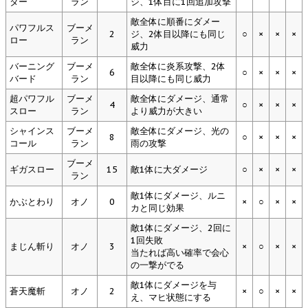
ター
ラン
ジ、1体目に1回追加攻撃
敵全体に順番にダメー
パワフルス
ブーメ
2
ジ、2体目以降にも同じ
○
×
×
×
ロー
ラン
威力
バーニング
ブーメ
敵全体に炎系攻撃、2体
6
○
×
×
×
バード
ラン
目以降にも同じ威力
超パワフル
ブーメ
敵全体にダメージ、通常
4
○
×
×
×
スロー
ラン
より威力が大きい
シャインス
ブーメ
敵全体にダメージ、光の
8
○
×
×
×
コール
ラン
雨の攻撃
ブーメ
ギガスロー
15
敵1体に大ダメージ
○
×
×
×
ラン
敵1体にダメージ、ルニ
かぶとわり
オノ
0
×
○
×
×
カと同じ効果
敵1体にダメージ、2回に
1回失敗
まじん斬り
オノ
3
×
○
×
×
当たれば高い確率で会心
の一撃がでる
敵1体にダメージを与
蒼天魔斬
オノ
2
×
○
×
×
え、マヒ状態にする