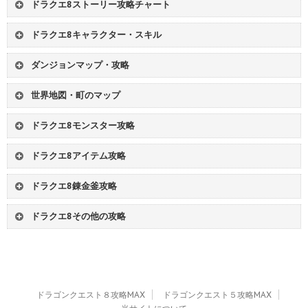
ドラクエ8ストーリー攻略チャート
チャート01
オープニング - ポルトリンク
ドラクエ8キャラクター・スキル
チャート02
定期船 - 旧修道院跡地
1
主人公
2
ヤンガス
チャート03
川沿いの教会 - 願いの丘
ダンジョンマップ・攻略
3
ゼシカ
4
ククール
チャート04
パルミド - ミーティア奪還
滝の洞窟
リーザス像の塔
5
呪文･特技一覧
6
スキル振り例
チャート05
荒野の山小屋 - 魔法船入手
世界地図・町のマップ
旧修道院跡地
願いの丘
チャート06
メダル王女の城 - 不思議な泉
世界地図
トラペッタ
剣士像の洞窟
トロデーン城
チャート07
サザンビーク - ドルマゲス戦
ドラクエ8モンスター攻略
リーザス村
ポルトリンク
モグラのアジト
王家の山
チャート08
リブルアーチ - カジノ復活
モ
モンスターリスト
ボ
ボス攻略1
定期船
船着場
闇の遺跡
ライドンの塔
ドラクエ8アイテム攻略
チャート09
雪山地方 - 海賊の洞窟
ボ
ボス攻略2
ボ
ボス攻略3
マイエラ修道院
ドニの町
竜骨の迷宮
薬草園の洞窟
武
武器リスト
武
武器入手方法
チャート10
レティシア - 神鳥の巣
ロ
スカウトモンスター
ロ
バトルロード攻略
アスカンタ城
パルミド
海賊の洞窟
神鳥の巣(闇)
ドラクエ8錬金釜攻略
防
防具リスト
防
防具入手方法
チャート11
三角谷 - エンディング
ベルガラック
サザンビーク
神鳥の巣(光)
法皇の館
錬
武器レシピ
錬
防具レシピ
装
装飾品リスト
装
装飾品入手方法
チャート12
クリア後の世界
リブルアーチ
オークニス
ドラクエ8その他の攻略
トロルの迷宮
暗黒魔城都市
錬
装飾品レシピ
錬
道具レシピ
道
道具リスト
道
道具入手方法
サヴェッラ大聖堂
レティシア
メ
小さなメダル攻略
カ
カジノ景品
竜神の道
天の祭壇への道
大
だいじなもの
闇のレティシア
三角谷
メ
メタル狩り
他
フィールド上の宝箱
聖地ゴルド
竜神族の里
他
パルミドの闇商人
ドラゴンクエスト８攻略MAX
ドラゴンクエスト５攻略MAX